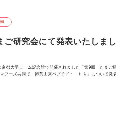
情報
まご研究会にて発表いたしま
(金)に京都大学ローム記念館で開催されました「第9回 たま
ーマフーズ共同で「卵黄由来ペプチド：ｉＨＡ」について発