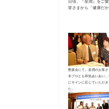
日頃、『皇潤』をご愛
皆さまから「健康だ
懇親会にて。皇潤のお客さ
木プロとも和気あいあい。
にサインに応じていただき
た。