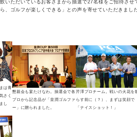
飲いただいているお客さまから抽選で27名様をご招待させ
から、ゴルフが楽しくできる」との声を寄せていただきまし
まは青
懇親会も宴たけなわ。抽選会で各
芹澤プロチーム。戦いの火花を
気さく
プロから記念品が「皇潤ゴルファ
らす前に（？）、まずは笑顔で
まし
ー」に贈られました。
「ナイスショット！」